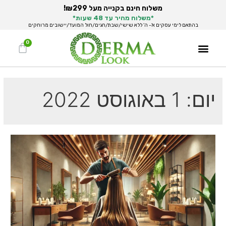
משלוח חינם בקנייה מעל ₪299!
*משלוח מהיר עד 48 שעות*
בהתאם לימי עסקים א’- ה’ ללא שישי/שבת/חגים/חול המועד/יישובים מרוחקים
יום:
1 באוגוסט 2022